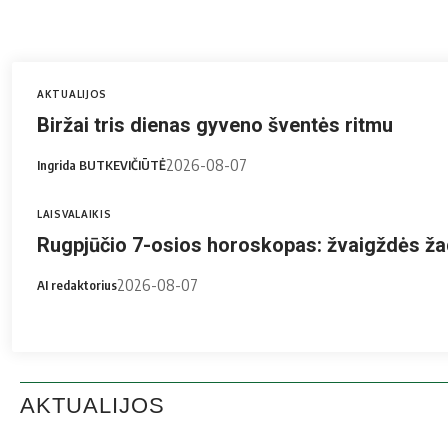
AKTUALIJOS
Biržai tris dienas gyveno šventės ritmu
2026-08-07
Ingrida BUTKEVIČIŪTĖ
LAISVALAIKIS
Rugpjūčio 7-osios horoskopas: žvaigždės ža
2026-08-07
AI redaktorius
AKTUALIJOS