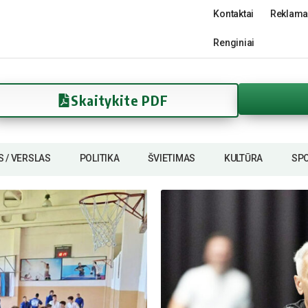
Kontaktai
Reklama
Renginiai
Skaitykite PDF
S / VERSLAS
POLITIKA
ŠVIETIMAS
KULTŪRA
SP
S. Čirbos nuotr.