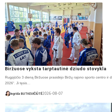
Biržuose vyksta tarptautinė dziudo stovykla
Rugpjūčio 3 dieną Biržuose prasidėjo Biržų rajono sporto centro ir d
2026“. Ji tęsis…
2026-08-07
Ingrida BUTKEVIČIŪTĖ
Sa­vi­val­dy­bės nuo­tr.