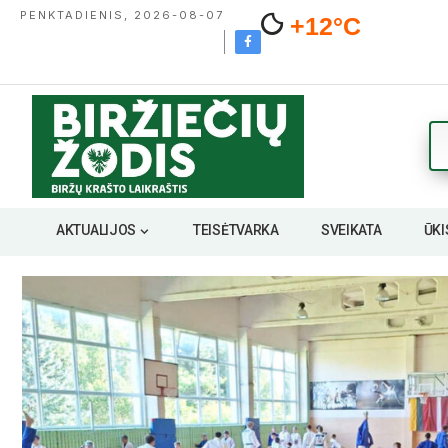
PENKTADIENIS, 2026-08-07
+12°C
AKTUALIJOS
TEISĖTVARKA
SVEIKATA
ŪKI