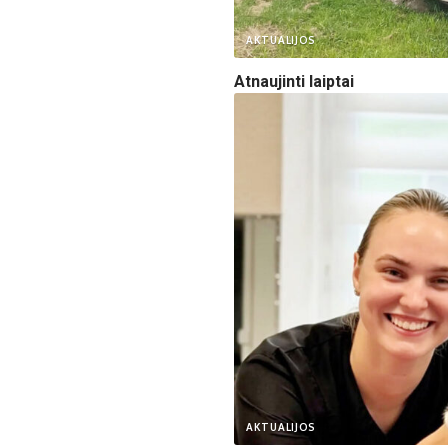
AKTUALIJOS
Atnaujinti laiptai
Asmeninio albumo nuotr.
AKTUALIJOS