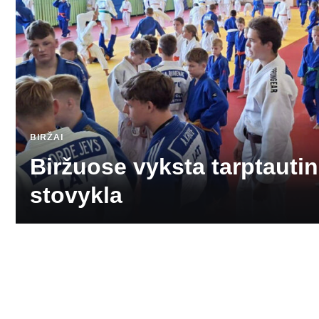
BIRŽAI
Biržuose vyksta tarptauti
stovykla