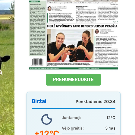
PRENUMERUOKITE
Biržai
Penktadienis 20:34
Juntamoji:
12°C
Vėjo greitis:
3 m/s
+12°C