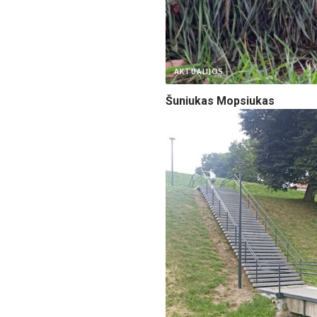
AKTUALIJOS
Šuniukas Mopsiukas
V. Lesčinskienės nuotr.