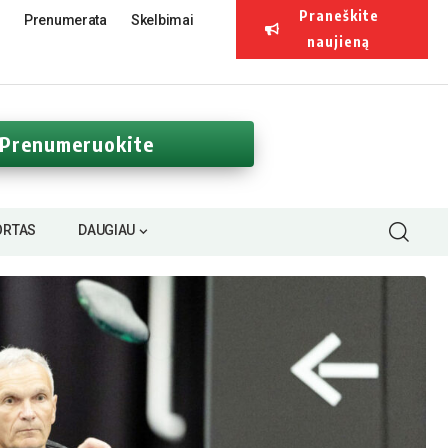
Praneškite
Prenumerata
Skelbimai
naujieną
Prenumeruokite
ORTAS
DAUGIAU