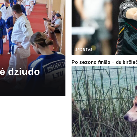
SPORTAS
Po sezono finišo – du biržieč
nė dziudo
Globos namų nuotr.