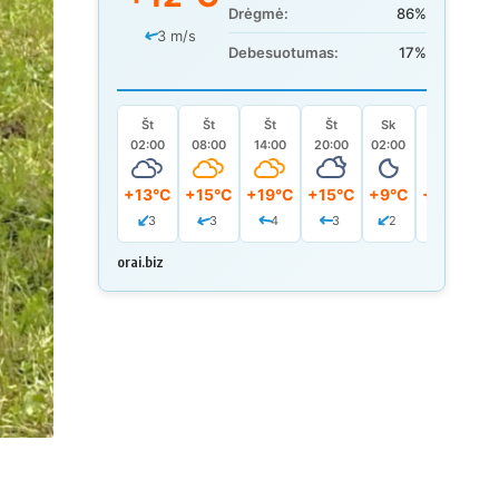
Drėgmė:
86%
3 m/s
Debesuotumas:
17%
Št
Št
Št
Št
Sk
Sk
02:00
08:00
14:00
20:00
02:00
08:00
+13°C
+15°C
+19°C
+15°C
+9°C
+19°C
3
3
4
3
2
3
orai.biz